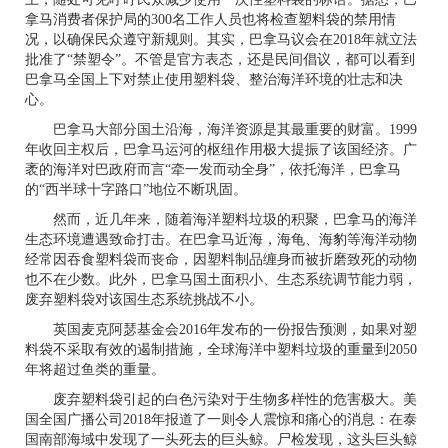
拿马消费者保护局的
300
名工作人员也将检查塑料袋的禁用情
况，以确保民众遵守新规则。其实，巴拿马议会在
2018
年就立法
批准了“禁塑令”。不管是官方表态，还是民间倡议，都可以看到
巴拿马全国上下对禁止使用塑料袋、整治海洋环境的壮志和决
心。
巴拿马大部分国土沿海，海洋资源是其最重要的财富。
1999
年收回主权后，巴拿马运河的枢纽作用极大提振了该国经济。广
袤的海洋对巴政府而言“牵一发而动全身”，依托海洋，巴拿马
的“西半球十字路口”地位不断巩固。
然而，近几年来，随着海洋塑料垃圾的积聚，巴拿马的海洋
生态环境遭遇致命打击。在巴拿马近海，海龟、海豹等海洋动物
经常因吞食塑料袋而丧命，因塑料制品缠身而被折磨致死的动物
也不在少数。此外，巴拿马国土面积小、生态系统调节能力弱，
废弃塑料袋对该国生态系统挑战不小。
英国麦克阿瑟基金会
2016
年发布的一份报告预测，如果对塑
料袋不采取有效的遏制措施，全球海洋中塑料垃圾的重量到
2050
年将超过鱼类的重量。
废弃塑料袋引起的白色污染对于生物多样性的危害极大。美
国全国广播公司
2018
年报道了一则令人震惊和痛心的消息：在泰
国南部海域中发现了一头死去的巨头鲸。尸检发现，这头巨头鲸