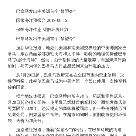
巴拿马发出中美洲首个“禁塑令”
国家海洋预报台
2019-08-15
保护海洋生态 缓解环境压力
巴拿马发出中美洲首个“禁塑令”
据新华社报道，地处北美洲和南美洲交界处的中美洲国家巴
拿马，东西两面紧邻加勒比海和太平洋，独特的地理优势使巴拿
马“兴起于海洋”。然而，由于塑料袋的大量遗弃，周围海洋污染
加剧，与海为伴的巴拿马人日益感受到来自环境的压力。
从
7
月
20
日起，巴拿马政府宣布在全国范围内禁止使用一次
性塑料袋，此举使巴拿马成为中美洲第一个禁止使用一次性塑料
袋的国家。
据当地媒体报道，巴拿马境内所有超市、药店和零售店从
7
月
20
日起必须立即停止使用聚乙烯材质的塑料袋，而批发商店则
可宽限至
2020
年。违反规定的商家将被罚款，但一些例外情形可
免遭处罚，例如盛放生食等。在超市购物时，依旧能够使用环保
袋，售价为
70
美分。
据路透社报道，随着“禁塑令”的出台，在巴拿马城的街道
上，随处可见呼吁民众减少使用一次性塑料袋的标语。据悉，巴