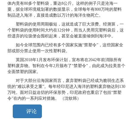
体内竟有
80
多个塑料袋，重达
8
公斤。这样的例子只是沧海一
粟，据全球环境规划署的数据显示，全球每年有
800
万吨的塑料
制品进入海洋，直接造成数以万计的海洋生物死亡。
塑料袋的使用周期极短，这就造成了巨大浪费。经测算，一
个塑料袋的使用时间大约在
12
分钟，而当人类用完塑料袋后，这
些遗弃的垃圾便会囤积起来，甚至会被直接倾倒到海洋中。
如今全球范围内已经有多个国家实施“禁塑令”，这些国家全
部或部分禁止使用一次性塑料袋。
英国
2018
年
1
月发布环保计划，宣布将在
2042
年前消除所有
塑料废弃物。智利在今年
2
月颁布了“禁塑令”，由此成为拉美首个
全面禁塑的国家。
对于大部分沿海国家而言，废弃塑料袋已经成为脆弱生态系
统的“难以承受之重”。每年经印尼进入海洋的塑料废弃物达到
130
万吨。面对日益迫切的环保形势，印尼政府也重启了包括“禁塑
令”在内的一系列应对措施。 （沈钦韩）
评论