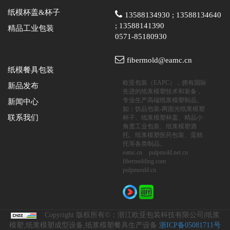
纸模杯盖&杯子
13588134930 ; 13588134640
; 13588141390
精品工业包装
0571-85180930
fibermold@eamc.cn
纸模餐具包装
欧亚包装（EAPC），拥有国际
新品发布
先进的纸浆模塑技术和装备，
专业生产高端纸浆模塑制品。
新闻中心
如：饮品包装-两面光纸浆模塑
联系我们
杯子、纸浆模塑杯盖、精品小
角度工业包装、纸浆模塑酒
托、纸浆模塑医药包装、蛋糕
托等各类制品。
eamc.cn
pulpmold.net.cn
fibermolding.com
pulpmould.cn
Copyright 版权所有©：浙江欧亚包装科技有限公司|纸浆
模塑,纸浆模塑成型设备,纸浆模塑餐具生产设备
浙ICP备05081711号