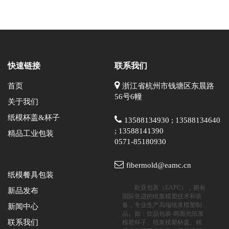
快速链接
联系我们
首页
浙江省杭州市钱塘区东晨路
56号6幢
关于我们
纸模杯盖&杯子
13588134930 ; 13588134640
; 13588141390
精品工业包装
0571-85180930
fibermold@eamc.cn
纸模餐具包装
欧亚包装（EAPC），拥有
新品发布
国际先进的纸浆模塑技术和装
备，专业生产高端纸浆模塑制
新闻中心
品。如：饮品包装-两面光纸浆
联系我们
模塑杯子、纸浆模塑杯盖、精