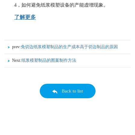
4，如何避免纸浆模塑设备的产能虚增现象。
了解更多
prev:
免切边纸浆模塑制品的生产成本高于切边制品的原因
分折
Next:
纸浆模塑制品的图案制作方法
Back to list